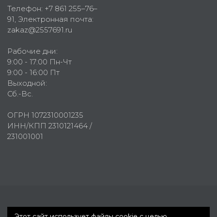
Телефон:
+7 861 255–76–
91
, Электронная почта:
zakaz@2557691.ru
Рабочие дни:
9:00 - 17:00 Пн-Чт
9:00 - 16:00 Пт
Выходной:
Сб.-Вс.
ОГРН 1072310001235
ИНН/КПП 2310121464 /
231001001
Первое рекламное агентство © 2007-2026
Этот сайт использует файлы cookie с целью