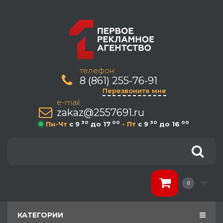
телефон:
8 (861) 255-76-91
Перезвоните мне
e-mail
zakaz@2557691.ru
30
00
30
00
Пн-Чт
c 9
до 17
- Пт
c 9
до 16
0
КАТЕГОРИИ