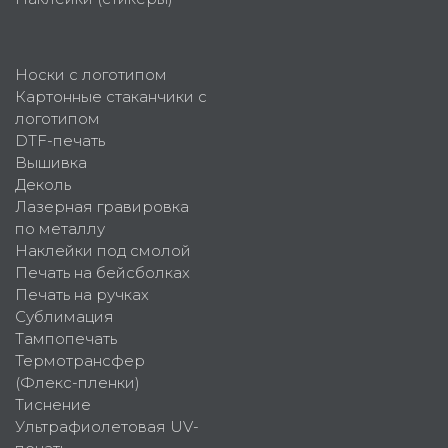
Носки с логотипом
Картонные стаканчики с
логотипом
DTF-печать
Вышивка
Деколь
Лазерная гравировка
по металлу
Наклейки под смолой
Печать на бейсболках
Печать на ручках
Сублимация
Тампопечать
Термотрансфер
(Флекс-пленки)
Тиснение
Ультрафиолетовая UV-