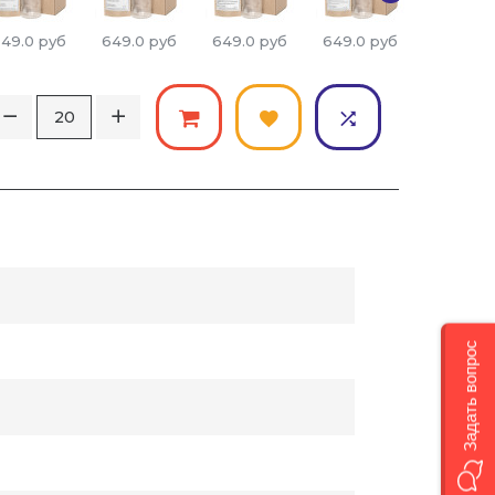
49.0
руб
649.0
руб
649.0
руб
649.0
руб
649.0
р
Задать вопрос