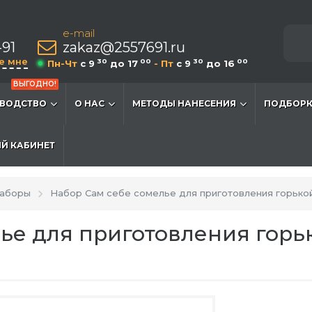
e-mail
-91
zakaz@2557691.ru
е мне
30
00
30
00
Пн-Чт
c 9
до 17
- Пт
c 9
до 16
ВЫГОДНО!
ВОДСТВО
О НАС
МЕТОДЫ НАНЕСЕНИЯ
ПОДБОРК
Й КАБИНЕТ
наборы
Набор Сам себе сомелье для приготовления горько
ье для приготовления горь