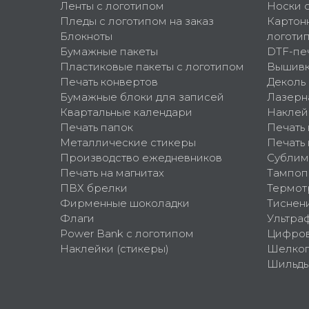
Ленты с логотипом
Носки 
Пледы с логотипом на заказ
Картон
Блокноты
логоти
Бумажные пакеты
DTF-пе
Пластиковые пакеты с логотипом
Вышив
Печать конвертов
Деколь
Бумажные блоки для записей
Лазерн
Квартальные календари
Наклей
Печать папок
Печать
Металлические стикеры
Печать 
Производство ежедневников
Сублим
Печать на магнитах
Тампоп
ПВХ брелки
Термот
Фирменные шоколадки
Тиснен
Флаги
Ультра
Power Bank с логотипом
Цифров
Наклейки (стикеры)
Шелко
Шильд