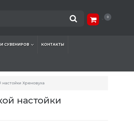
0
И СУВЕНИРОВ
КОНТАКТЫ
й настойки Хреновуха
кой настойки