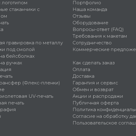
с логотипом
Портфолио
ные стаканчики с
Наша команда
пом
Отзывы
чать
Оборудование
ка
Вопросы-ответ (FAQ)
Требования к макетам
ая гравировка по металлу
Сотрудничество
ки под смолой
Коммерческие предложе
 на бейсболках
на ручках
Как сделать заказ
ация
Оплата
ечать
Доставка
рансфер (Флекс-пленки)
Гарантия и сервис
ие
Обмен и возврат
фиолетовая UV-печать
Акции и распродажи
ая печать
Публичная оферта
графия
Политика конфиденциаль
ы
Согласие на обработку да
Пользовательское согла