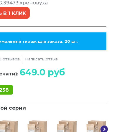
G.39473.хреновуха
 В 1 КЛИК
мальный тираж для заказа: 20 шт.
0 отзывов
Написать отзыв
649.0
руб
ечати):
258
той серии