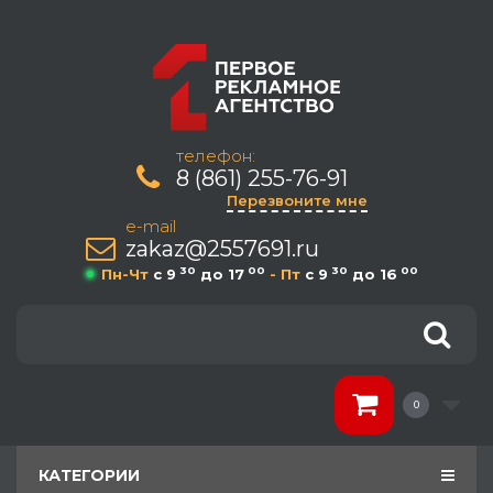
телефон:
8 (861) 255-76-91
Перезвоните мне
e-mail
zakaz@2557691.ru
30
00
30
00
Пн-Чт
c 9
до 17
- Пт
c 9
до 16
0
КАТЕГОРИИ