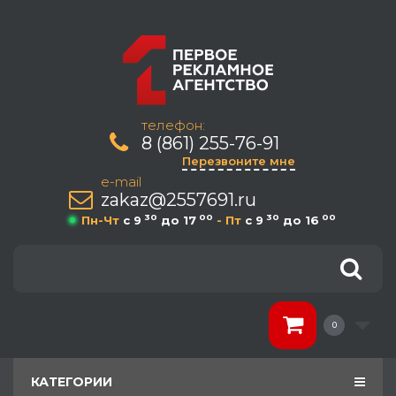
телефон:
8 (861) 255-76-91
Перезвоните мне
e-mail
zakaz@2557691.ru
30
00
30
00
Пн-Чт
c 9
до 17
- Пт
c 9
до 16
0
КАТЕГОРИИ