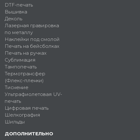
DTF-печать
Вышивка
Деколь
Лазерная гравировка
по металлу
Наклейки под смолой
Печать на бейсболках
Печать на ручках
Сублимация
Тампопечать
Термотрансфер
(Флекс-пленки)
Тиснение
Ультрафиолетовая UV-
печать
Цифровая печать
Шелкография
Шильды
ДОПОЛНИТЕЛЬНО