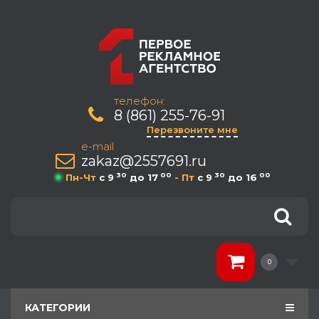
телефон:
8 (861) 255-76-91
Перезвоните мне
e-mail
zakaz@2557691.ru
30
00
30
00
Пн-Чт
c 9
до 17
- Пт
c 9
до 16
0
КАТЕГОРИИ