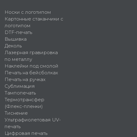
Носки с логотипом
Картонные стаканчики с
логотипом
DTF-печать
Вышивка
Деколь
Лазерная гравировка
по металлу
Наклейки под смолой
Печать на бейсболках
Печать на ручках
Сублимация
Тампопечать
Термотрансфер
(Флекс-пленки)
Тиснение
Ультрафиолетовая UV-
печать
Цифровая печать