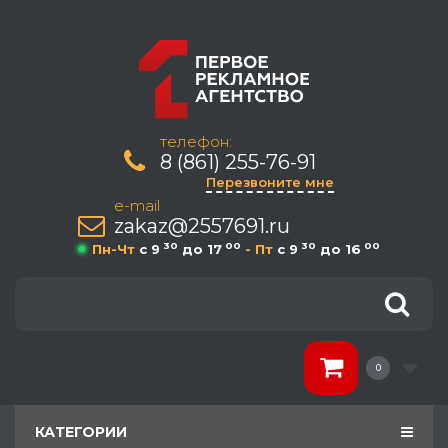
телефон:
8 (861) 255-76-91
Перезвоните мне
e-mail
zakaz@2557691.ru
30
00
30
00
Пн-Чт
c 9
до 17
- Пт
c 9
до 16
0
КАТЕГОРИИ