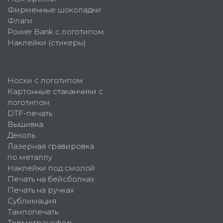
Фирменные шоколадки
Флаги
Power Bank с логотипом
Наклейки (стикеры)
Носки с логотипом
Картонные стаканчики с
логотипом
DTF-печать
Вышивка
Деколь
Лазерная гравировка
по металлу
Наклейки под смолой
Печать на бейсболках
Печать на ручках
Сублимация
Тампопечать
Термотрансфер