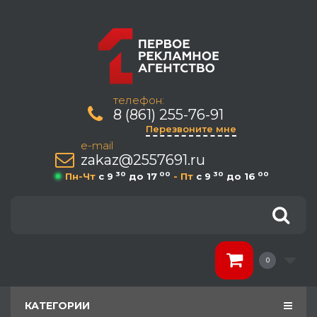
телефон:
8 (861) 255-76-91
Перезвоните мне
e-mail
zakaz@2557691.ru
30
00
30
00
Пн-Чт
c 9
до 17
- Пт
c 9
до 16
0
КАТЕГОРИИ