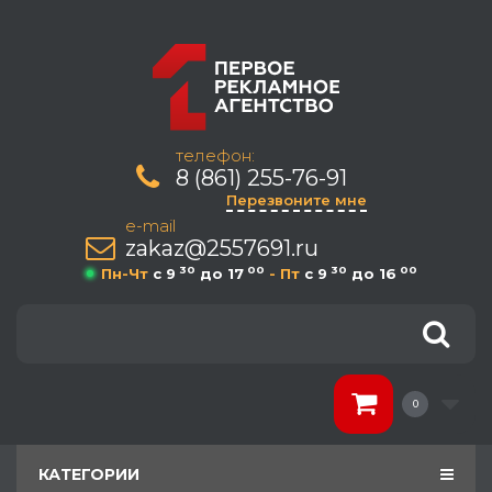
телефон:
8 (861) 255-76-91
Перезвоните мне
e-mail
zakaz@2557691.ru
30
00
30
00
Пн-Чт
c 9
до 17
- Пт
c 9
до 16
0
КАТЕГОРИИ