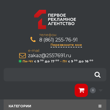
телефон:
8 (861) 255-76-91
Перезвоните мне
e-mail
zakaz@2557691.ru
30
00
30
00
Пн-Чт
c 9
до 17
- Пт
c 9
до 16
0
КАТЕГОРИИ