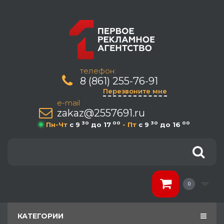
телефон:
8 (861) 255-76-91
Перезвоните мне
e-mail
zakaz@2557691.ru
30
00
30
00
Пн-Чт
c 9
до 17
- Пт
c 9
до 16
0
КАТЕГОРИИ