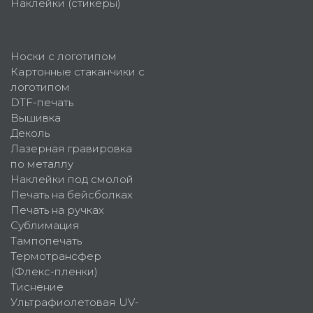
Наклейки (стикеры)
Носки с логотипом
Картонные стаканчики с
логотипом
DTF-печать
Вышивка
Деколь
Лазерная гравировка
по металлу
Наклейки под смолой
Печать на бейсболках
Печать на ручках
Сублимация
Тампопечать
Термотрансфер
(Флекс-пленки)
Тиснение
Ультрафиолетовая UV-