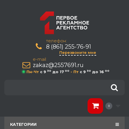
телефон:
8 (861) 255-76-91
Перезвоните мне
e-mail
zakaz@2557691.ru
30
00
30
00
Пн-Чт
c 9
до 17
- Пт
c 9
до 16
0
КАТЕГОРИИ