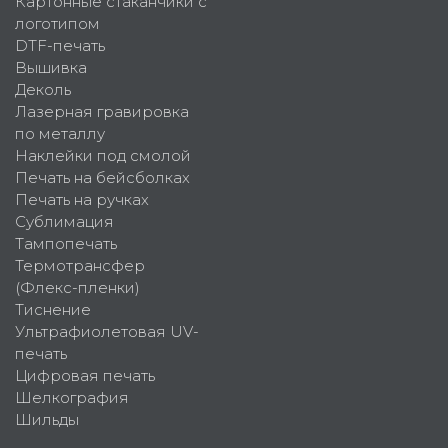
Картонные стаканчики с
логотипом
DTF-печать
Вышивка
Деколь
Лазерная гравировка
по металлу
Наклейки под смолой
Печать на бейсболках
Печать на ручках
Сублимация
Тампопечать
Термотрансфер
(Флекс-пленки)
Тиснение
Ультрафиолетовая UV-
печать
Цифровая печать
Шелкография
Шильды