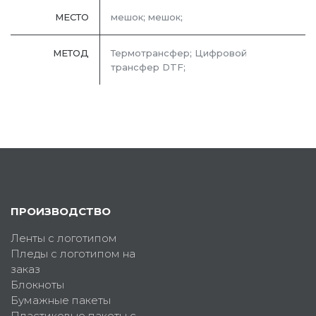
МЕСТО
мешок; мешок;
МЕТОД
Термотрансфер; Цифровой
трансфер DTF;
ПРОИЗВОДСТВО
Ленты с логотипом
Пледы с логотипом на
заказ
Блокноты
Бумажные пакеты
Пластиковые пакеты с