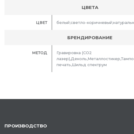
ЦВЕТА
ЦВЕТ
белый;светло-коричневый;натураль
БРЕНДИРОВАНИЕ
МЕТОД
Гравировка (CO2
лазер),Деколь,Металлостикер,Тамп
печать,Шильд спектрум
ПРОИЗВОДСТВО