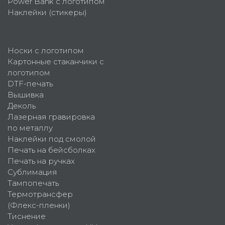
Power Bank с логотипом
Наклейки (стикеры)
Носки с логотипом
Картонные стаканчики с
логотипом
DTF-печать
Вышивка
Деколь
Лазерная гравировка
по металлу
Наклейки под смолой
Печать на бейсболках
Печать на ручках
Сублимация
Тампопечать
Термотрансфер
(Флекс-пленки)
Тиснение