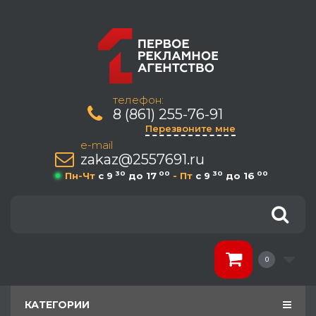
телефон:
8 (861) 255-76-91
Перезвоните мне
e-mail
zakaz@2557691.ru
30
00
30
00
Пн-Чт
c 9
до 17
- Пт
c 9
до 16
0
КАТЕГОРИИ