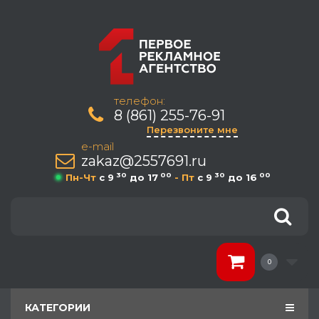
телефон:
8 (861) 255-76-91
Перезвоните мне
e-mail
zakaz@2557691.ru
30
00
30
00
Пн-Чт
c 9
до 17
- Пт
c 9
до 16
0
КАТЕГОРИИ