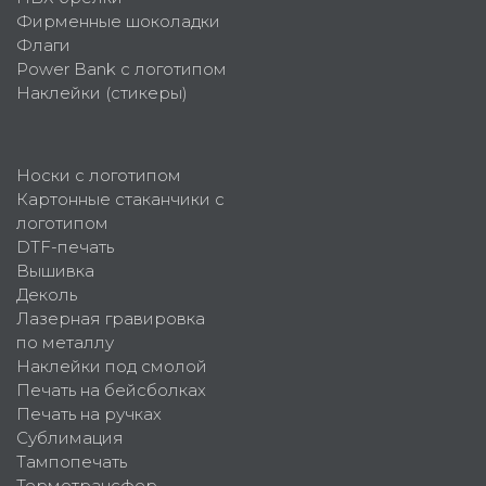
Фирменные шоколадки
Флаги
Power Bank с логотипом
Наклейки (стикеры)
Носки с логотипом
Картонные стаканчики с
логотипом
DTF-печать
Вышивка
Деколь
Лазерная гравировка
по металлу
Наклейки под смолой
Печать на бейсболках
Печать на ручках
Сублимация
Тампопечать
Термотрансфер