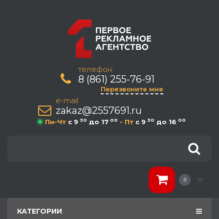
телефон:
8 (861) 255-76-91
Перезвоните мне
e-mail
zakaz@2557691.ru
30
00
30
00
Пн-Чт
c 9
до 17
- Пт
c 9
до 16
0
КАТЕГОРИИ