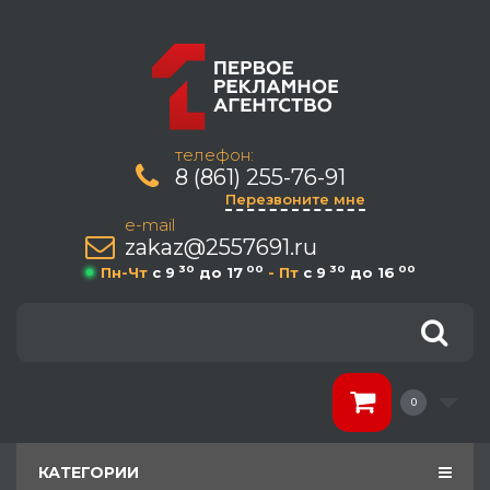
телефон:
8 (861) 255-76-91
Перезвоните мне
e-mail
zakaz@2557691.ru
30
00
30
00
Пн-Чт
c 9
до 17
- Пт
c 9
до 16
0
КАТЕГОРИИ