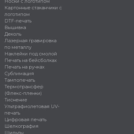
Носки с логотипом
Картонные стаканчики с
логотипом
DTF-печать
Вышивка
Деколь
Лазерная гравировка
по металлу
Наклейки под смолой
Печать на бейсболках
Печать на ручках
Сублимация
Тампопечать
Термотрансфер
(Флекс-пленки)
Тиснение
Ультрафиолетовая UV-
печать
Цифровая печать
Шелкография
Шильды