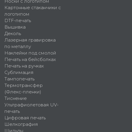
Носки с логотипом
Картонные стаканчики с
логотипом
DTF-печать
Вышивка
Деколь
Лазерная гравировка
по металлу
Наклейки под смолой
Печать на бейсболках
Печать на ручках
Сублимация
Тампопечать
Термотрансфер
(Флекс-пленки)
Тиснение
Ультрафиолетовая UV-
печать
Цифровая печать
Шелкография
Шильды