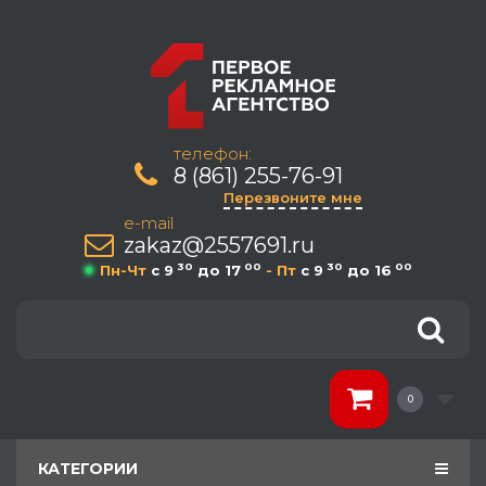
телефон:
8 (861) 255-76-91
Перезвоните мне
e-mail
zakaz@2557691.ru
30
00
30
00
Пн-Чт
c 9
до 17
- Пт
c 9
до 16
0
КАТЕГОРИИ