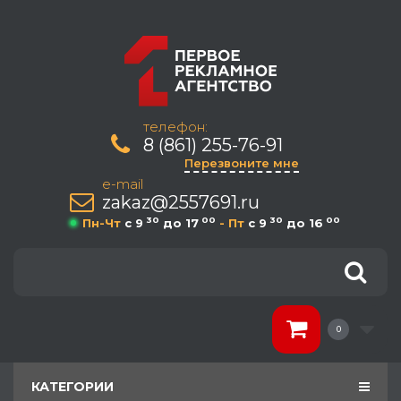
телефон:
8 (861) 255-76-91
Перезвоните мне
e-mail
zakaz@2557691.ru
30
00
30
00
Пн-Чт
c 9
до 17
- Пт
c 9
до 16
0
КАТЕГОРИИ