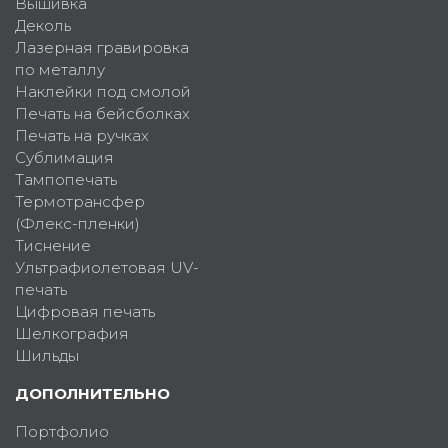
Вышивка
Деколь
Лазерная гравировка
по металлу
Наклейки под смолой
Печать на бейсболках
Печать на ручках
Сублимация
Тампопечать
Термотрансфер
(Флекс-пленки)
Тиснение
Ультрафиолетовая UV-
печать
Цифровая печать
Шелкография
Шильды
ДОПОЛНИТЕЛЬНО
Портфолио