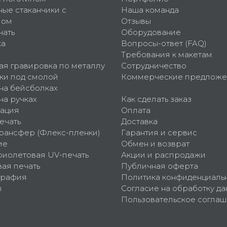
ные стаканчики с
Наша команда
пом
Отзывы
чать
Оборудование
ка
Вопросы-ответ (FAQ)
Требования к макетам
ая гравировка по металлу
Сотрудничество
ки под смолой
Коммерческие предложе
 на бейсболках
на ручках
Как сделать заказ
ация
Оплата
ечать
Доставка
рансфер (Флекс-пленки)
Гарантия и сервис
ие
Обмен и возврат
фиолетовая UV-печать
Акции и распродажи
ая печать
Публичная оферта
графия
Политика конфиденциаль
ы
Согласие на обработку да
Пользовательское согла