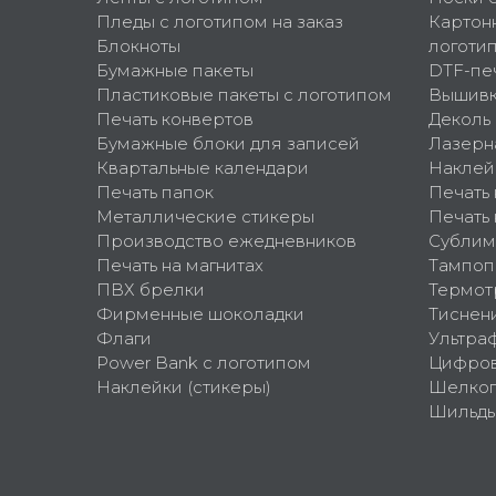
Пледы с логотипом на заказ
Картон
Блокноты
логоти
Бумажные пакеты
DTF-пе
Пластиковые пакеты с логотипом
Вышив
Печать конвертов
Деколь
Бумажные блоки для записей
Лазерн
Квартальные календари
Наклей
Печать папок
Печать
Металлические стикеры
Печать 
Производство ежедневников
Сублим
Печать на магнитах
Тампоп
ПВХ брелки
Термот
Фирменные шоколадки
Тиснен
Флаги
Ультра
Power Bank с логотипом
Цифров
Наклейки (стикеры)
Шелко
Шильд