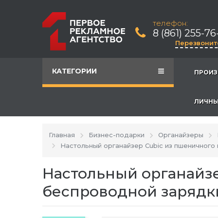
телефон:
8 (861) 255-76
Перезвонит
КАТЕГОРИИ
ПРОИЗ
ЛИЧНЫ
Главная
Бизнес-подарки
Органайзеры
Настольный органайзер Cubic из пшеничного
Настольный органайзе
беспроводной зарядк