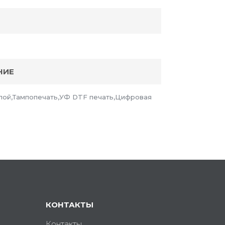
НИЕ
лой,Тампопечать,УФ DTF печать,Цифровая
КОНТАКТЫ
Контакты