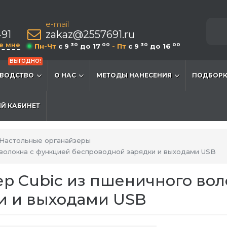
e-mail
-91
zakaz@2557691.ru
е мне
30
00
30
00
Пн-Чт
c 9
до 17
- Пт
c 9
до 16
ВЫГОДНО!
ВОДСТВО
О НАС
МЕТОДЫ НАНЕСЕНИЯ
ПОДБОРК
Й КАБИНЕТ
Настольные органайзеры
 волокна с функцией беспроводной зарядки и выходами USB
р Cubic из пшеничного вол
и и выходами USB