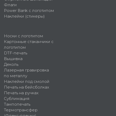
Флаги
Power Bank с логотипом
Наклейки (стикеры)
Носки с логотипом
Картонные стаканчики с
логотипом
DTF-печать
Вышивка
Деколь
Лазерная гравировка
по металлу
Наклейки под смолой
Печать на бейсболках
Печать на ручках
Сублимация
Тампопечать
Термотрансфер
(Флекс-пленки)