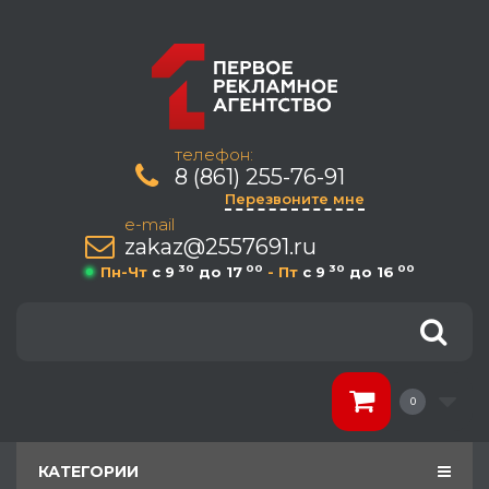
телефон:
8 (861) 255-76-91
Перезвоните мне
e-mail
zakaz@2557691.ru
30
00
30
00
Пн-Чт
c 9
до 17
- Пт
c 9
до 16
0
КАТЕГОРИИ