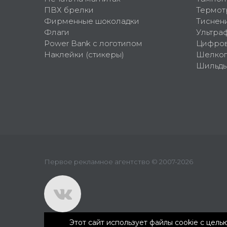
ПВХ брелки
Термот
Фирменные шоколадки
Тиснен
Флаги
Ультра
Power Bank с логотипом
Цифров
Наклейки (стикеры)
Шелко
Шильд
Первое рекламное агентство © 2007-2026
Этот сайт использует файлы cookie с цел