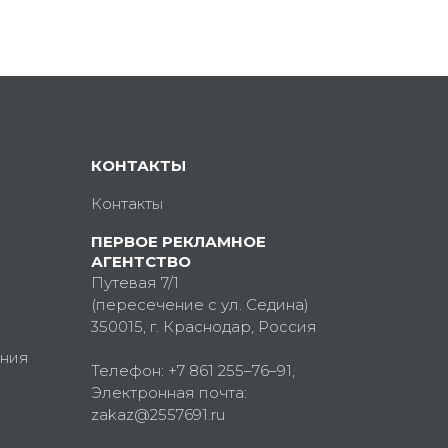
КОНТАКТЫ
Контакты
ПЕРВОЕ РЕКЛАМНОЕ
АГЕНТСТВО
Путевая 7/1
(пересечение с ул. Седина)
350015
, г.
Краснодар, Россия
ния
Телефон:
+7 861 255–76–91
,
Электронная почта:
zakaz@2557691.ru