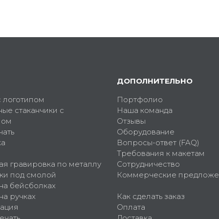
ДОПОЛНИТЕЛЬНО
с логотипом
Портфолио
ные стаканчики с
Наша команда
пом
Отзывы
чать
Оборудование
ка
Вопросы-ответ (FAQ)
Требования к макетам
ая гравировка по металлу
Сотрудничество
ки под смолой
Коммерческие предложе
 на бейсболках
на ручках
Как сделать заказ
ация
Оплата
ечать
Доставка