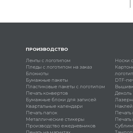
ПРОИЗВОДСТВО
Ленты с логотипом
Носки 
Пледы с логотипом на заказ
Картон
Блокноты
логоти
Бумажные пакеты
DTF-пе
Пластиковые пакеты с логотипом
Вышив
Печать конвертов
Деколь
Бумажные блоки для записей
Лазерн
Квартальные календари
Наклей
Печать папок
Печать
Металлические стикеры
Печать 
Производство ежедневников
Сублим
Печать на магнитах
Тампоп