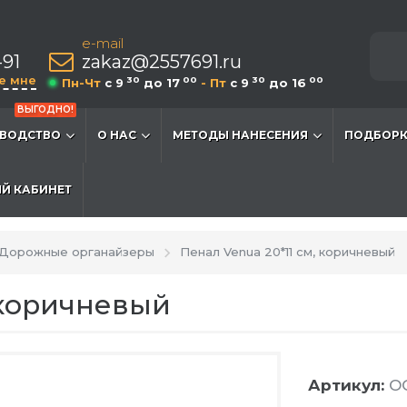
e-mail
-91
zakaz@2557691.ru
е мне
30
00
30
00
Пн-Чт
c 9
до 17
- Пт
c 9
до 16
ВЫГОДНО!
ВОДСТВО
О НАС
МЕТОДЫ НАНЕСЕНИЯ
ПОДБОРК
Й КАБИНЕТ
Дорожные органайзеры
Пенал Venua 20*11 см, коричневый
 коричневый
Артикул:
O