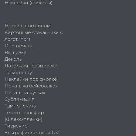
Наклейки (стикеры)
Носки с логотипом
Картонные стаканчики с
логотипом
DTF-печать
Вышивка
Деколь
Лазерная гравировка
по металлу
Наклейки под смолой
Печать на бейсболках
Печать на ручках
Сублимация
Тампопечать
Термотрансфер
(Флекс-пленки)
Тиснение
Ультрафиолетовая UV-