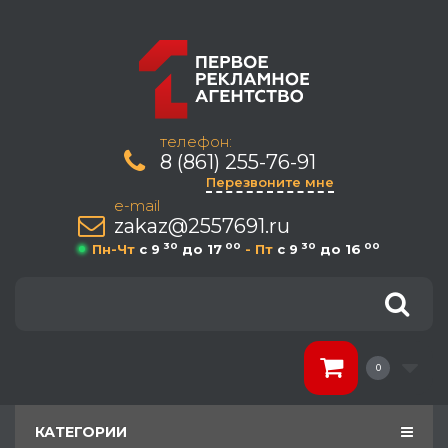
телефон:
8 (861) 255-76-91
Перезвоните мне
e-mail
zakaz@2557691.ru
30
00
30
00
Пн-Чт
c 9
до 17
- Пт
c 9
до 16
0
КАТЕГОРИИ