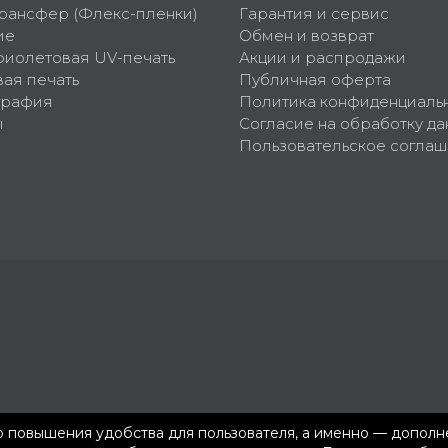
рансфер (Флекс-пленки)
Гарантия и сервис
ие
Обмен и возврат
фиолетовая UV-печать
Акции и распродажи
ая печать
Публичная оферта
графия
Политика конфиденциаль
ы
Согласие на обработку да
Пользовательское согла
ью повышения удобства для пользователя, а именно — допол