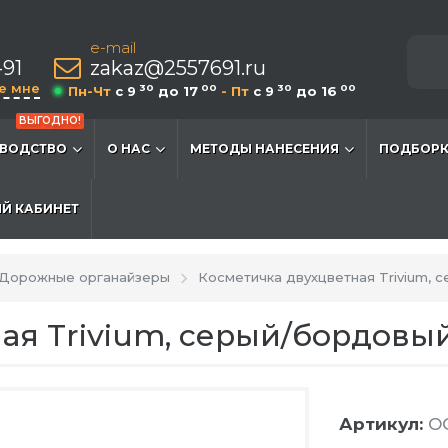
e-mail
-91
zakaz@2557691.ru
е мне
30
00
30
00
Пн-Чт
c 9
до 17
- Пт
c 9
до 16
ВЫГОДНО!
ВОДСТВО
О НАС
МЕТОДЫ НАНЕСЕНИЯ
ПОДБОРК
Й КАБИНЕТ
Дорожные органайзеры
Косметичка двухцветная Trivium, 
ая Trivium, серый/бордовы
Артикул:
OG