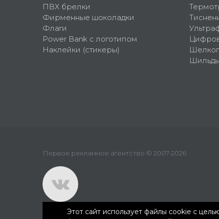
ПВХ брелки
Термот
Фирменные шоколадки
Тиснен
Флаги
Ультра
Power Bank с логотипом
Цифров
Наклейки (стикеры)
Шелко
Шильд
Первое рекламное агентство © 2007-2026
Этот сайт использует файлы cookie с цел