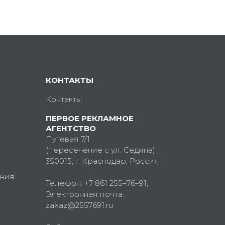
КОНТАКТЫ
Контакты
ПЕРВОЕ РЕКЛАМНОЕ
АГЕНТСТВО
Путевая 7/1
(пересечение с ул. Седина)
350015
, г.
Краснодар, Россия
ния
Телефон:
+7 861 255–76–91
,
Электронная почта:
zakaz@2557691.ru