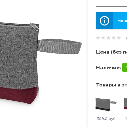
Мини
Цена (без п
Наличие:
Товары в э
309.0
руб