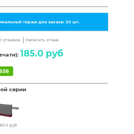
мальный тираж для заказа: 20 шт.
0 отзывов
Написать отзыв
185.0
руб
ечати):
938
той серии
185.0
руб