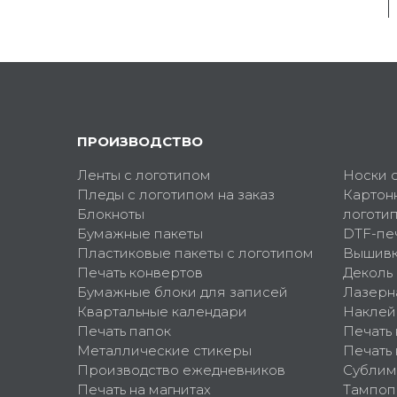
ПРОИЗВОДСТВО
Ленты с логотипом
Носки 
Пледы с логотипом на заказ
Картон
Блокноты
логоти
Бумажные пакеты
DTF-пе
Пластиковые пакеты с логотипом
Вышив
Печать конвертов
Деколь
Бумажные блоки для записей
Лазерн
Квартальные календари
Наклей
Печать папок
Печать
Металлические стикеры
Печать 
Производство ежедневников
Сублим
Печать на магнитах
Тампоп