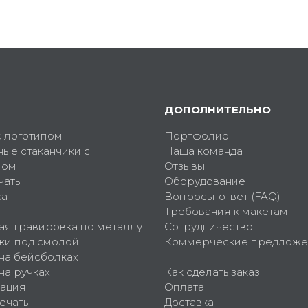
ДОПОЛНИТЕЛЬНО
с логотипом
Портфолио
ные стаканчики с
Наша команда
пом
Отзывы
чать
Оборудование
ка
Вопросы-ответ (FAQ)
Требования к макетам
ая гравировка по металлу
Сотрудничество
ки под смолой
Коммерческие предложе
 на бейсболках
на ручках
Как сделать заказ
ация
Оплата
ечать
Доставка