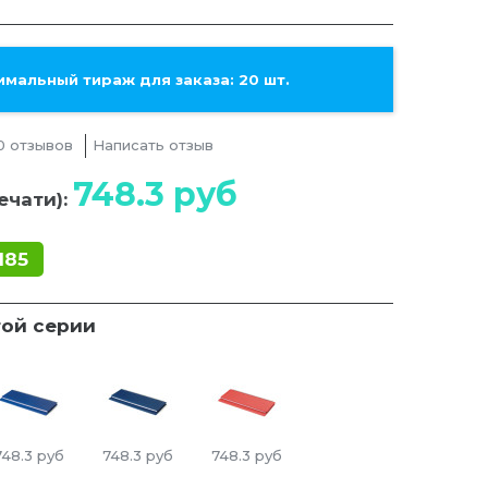
мальный тираж для заказа: 20 шт.
0 отзывов
Написать отзыв
748.3
руб
ечати):
185
той серии
748.3
руб
748.3
руб
748.3
руб