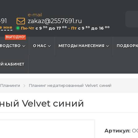
e-mail
-91
zakaz@2557691.ru
е мне
30
00
30
00
Пн-Чт
c 9
до 17
- Пт
c 9
до 16
ВЫГОДНО!
ВОДСТВО
О НАС
МЕТОДЫ НАНЕСЕНИЯ
ПОДБОРК
Й КАБИНЕТ
Планинги
Планинг недатированный Velvet синий
ный Velvet синий
Артикул:
OG