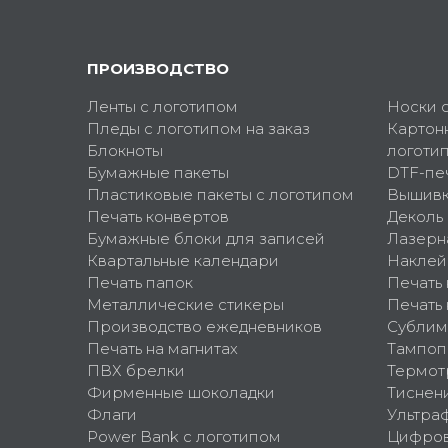
ПРОИЗВОДСТВО
Ленты с логотипом
Носки 
Пледы с логотипом на заказ
Картон
Блокноты
логоти
Бумажные пакеты
DTF-пе
Пластиковые пакеты с логотипом
Вышив
Печать конвертов
Деколь
Бумажные блоки для записей
Лазерн
Квартальные календари
Наклей
Печать папок
Печать
Металлические стикеры
Печать 
Производство ежедневников
Сублим
Печать на магнитах
Тампоп
ПВХ брелки
Термот
Фирменные шоколадки
Тиснен
Флаги
Ультра
Power Bank с логотипом
Цифров