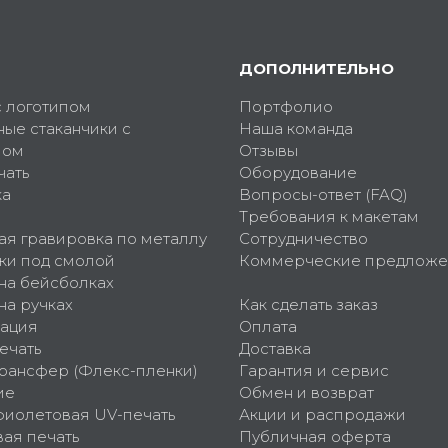
ДОПОЛНИТЕЛЬНО
с логотипом
Портфолио
ные стаканчики с
Наша команда
пом
Отзывы
чать
Оборудование
ка
Вопросы-ответ (FAQ)
Требования к макетам
ая гравировка по металлу
Сотрудничество
ки под смолой
Коммерческие предложе
 на бейсболках
на ручках
Как сделать заказ
ация
Оплата
ечать
Доставка
рансфер (Флекс-пленки)
Гарантия и сервис
ие
Обмен и возврат
фиолетовая UV-печать
Акции и распродажи
ая печать
Публичная оферта