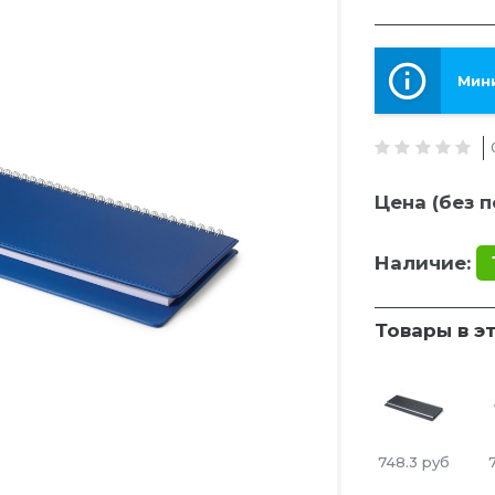
Мини
Цена (без п
Наличие:
Товары в э
748.3
руб