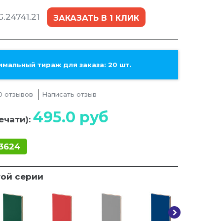
.24741.21
ЗАКАЗАТЬ В 1 КЛИК
мальный тираж для заказа: 20 шт.
0 отзывов
Написать отзыв
495.0
руб
ечати):
3624
той серии