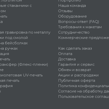
с логотипом
Портфолио
ные стаканчики с
Наша команда
пом
Отзывы
чать
Оборудование
ка
Вопросы-ответ (FAQ)
Требования к макетам
ая гравировка по металлу
Сотрудничество
ки под смолой
Коммерческие предложе
 на бейсболках
на ручках
Как сделать заказ
ация
Оплата
ечать
Доставка
рансфер (Флекс-пленки)
Гарантия и сервис
ие
Обмен и возврат
фиолетовая UV-печать
Акции и распродажи
ая печать
Публичная оферта
графия
Политика конфиденциаль
ы
Согласие на обработку да
Пользовательское согла