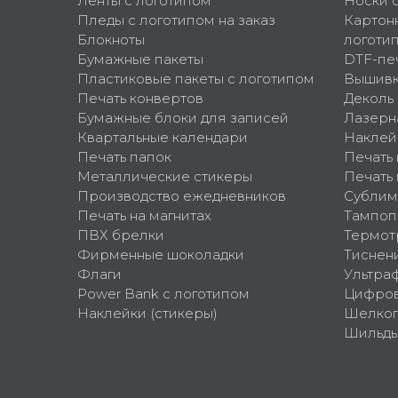
Ленты с логотипом
Носки 
Пледы с логотипом на заказ
Картон
Блокноты
логоти
Бумажные пакеты
DTF-пе
Пластиковые пакеты с логотипом
Вышив
Печать конвертов
Деколь
Бумажные блоки для записей
Лазерн
Квартальные календари
Наклей
Печать папок
Печать
Металлические стикеры
Печать 
Производство ежедневников
Сублим
Печать на магнитах
Тампоп
ПВХ брелки
Термот
Фирменные шоколадки
Тиснен
Флаги
Ультра
Power Bank с логотипом
Цифров
Наклейки (стикеры)
Шелко
Шильд