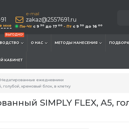
e-mail
-91
zakaz@2557691.ru
е мне
30
00
30
00
Пн-Чт
c 9
до 17
- Пт
c 9
до 16
ВЫГОДНО!
ВОДСТВО
О НАС
МЕТОДЫ НАНЕСЕНИЯ
ПОДБОРК
Й КАБИНЕТ
Недатированные ежедневники
 голубой, кремовый блок, в клетку
анный SIMPLY FLEX, А5, го