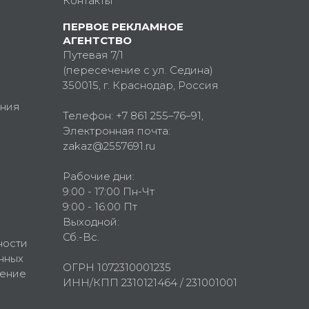
Контакты
ПЕРВОЕ РЕКЛАМНОЕ
АГЕНТСТВО
Путевая 7/1
(пересечение с ул. Седина)
350015
, г.
Краснодар, Россия
ния
Телефон:
+7 861 255–76–91
,
Электронная почта:
zakaz@2557691.ru
Рабочие дни:
9:00 - 17:00 Пн-Чт
9:00 - 16:00 Пт
Выходной:
Сб.-Вс.
ности
нных
ОГРН 1072310001235
шение
ИНН/КПП 2310121464 / 231001001