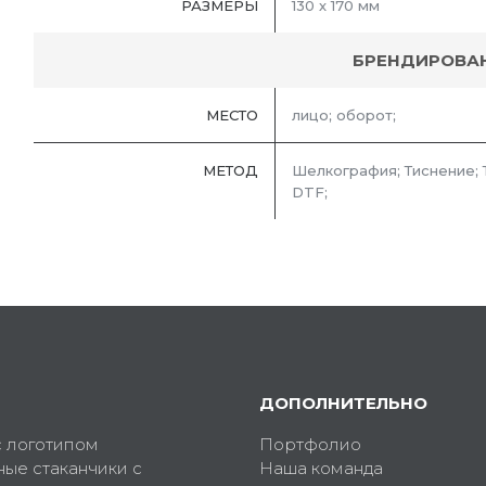
РАЗМЕРЫ
130 х 170 мм
БРЕНДИРОВА
МЕСТО
лицо; оборот;
МЕТОД
Шелкография; Тиснение;
DTF;
ДОПОЛНИТЕЛЬНО
с логотипом
Портфолио
ные стаканчики с
Наша команда