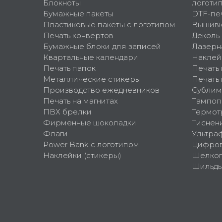
Блокноты
логоти
Бумажные пакеты
DTF-пе
Пластиковые пакеты с логотипом
Вышив
Печать конвертов
Деколь
Бумажные блоки для записей
Лазерн
Квартальные календари
Наклей
Печать папок
Печать
Металлические стикеры
Печать 
Производство ежедневников
Сублим
Печать на магнитах
Тампоп
ПВХ брелки
Термот
Фирменные шоколадки
Тиснен
Флаги
Ультра
Power Bank с логотипом
Цифров
Наклейки (стикеры)
Шелко
Шильд