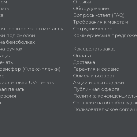
пом
Отзывы
чать
Оборудование
ка
Вопросы-ответ (FAQ)
Требования к макетам
ая гравировка по металлу
Сотрудничество
ки под смолой
Коммерческие предложе
 на бейсболках
на ручках
Как сделать заказ
ация
Оплата
ечать
Доставка
рансфер (Флекс-пленки)
Гарантия и сервис
ие
Обмен и возврат
фиолетовая UV-печать
Акции и распродажи
ая печать
Публичная оферта
графия
Политика конфиденциаль
ы
Согласие на обработку да
Пользовательское согла