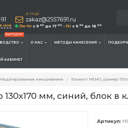
e-mail
-91
zakaz@2557691.ru
е мне
30
00
30
00
Пн-Чт
c 9
до 17
- Пт
c 9
до 16
ВЫГОДНО!
ВОДСТВО
О НАС
МЕТОДЫ НАНЕСЕНИЯ
ПОДБОРК
Й КАБИНЕТ
Недатированные ежедневники
Блокнот MEMO, размер 130х17
130х170 мм, синий, блок в к
Артикул:
HG