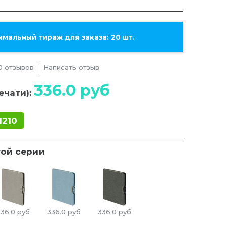
мальный тираж для заказа: 20 шт.
0 отзывов
Написать отзыв
336.0
руб
ечати):
1210
той серии
336.0
руб
336.0
руб
336.0
руб