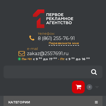
телефон:
8 (861) 255-76-91
Перезвоните мне
e-mail
zakaz@2557691.ru
30
00
30
00
Пн-Чт
c 9
до 17
- Пт
c 9
до 16
0
КАТЕГОРИИ