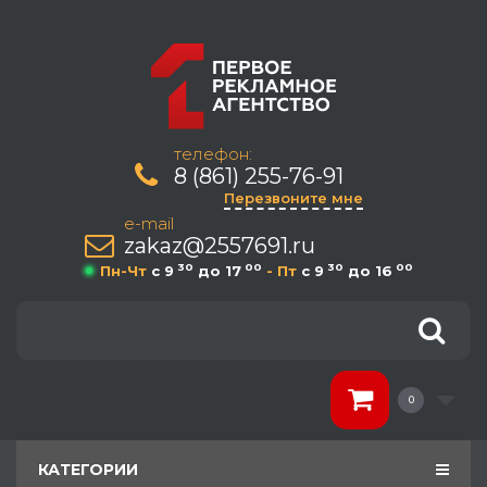
телефон:
8 (861) 255-76-91
Перезвоните мне
e-mail
zakaz@2557691.ru
30
00
30
00
Пн-Чт
c 9
до 17
- Пт
c 9
до 16
0
КАТЕГОРИИ