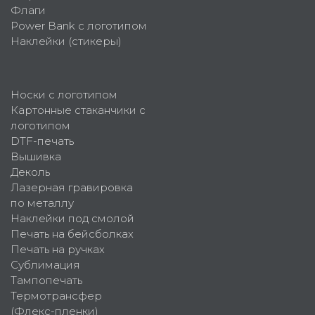
Флаги
Power Bank с логотипом
Наклейки (стикеры)
Носки с логотипом
Картонные стаканчики с
логотипом
DTF-печать
Вышивка
Деколь
Лазерная гравировка
по металлу
Наклейки под смолой
Печать на бейсболках
Печать на ручках
Сублимация
Тампопечать
Термотрансфер
(Флекс-пленки)