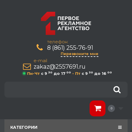
телефон:
8 (861) 255-76-91
Перезвоните мне
e-mail
zakaz@2557691.ru
30
00
30
00
Пн-Чт
c 9
до 17
- Пт
c 9
до 16
0
КАТЕГОРИИ