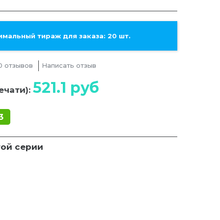
мальный тираж для заказа: 20 шт.
0 отзывов
Написать отзыв
521.1
руб
ечати):
3
той серии