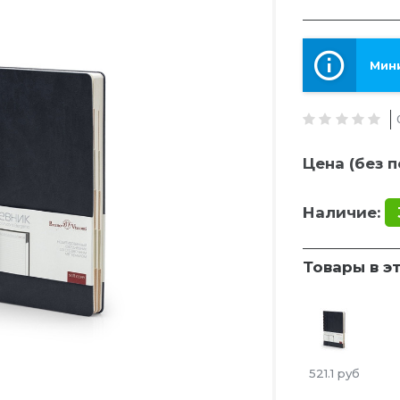
Мини
Цена (без п
Наличие:
Товары в э
521.1
руб