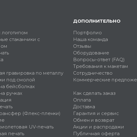
ДОПОЛНИТЕЛЬНО
с логотипом
Портфолио
ные стаканчики с
Наша команда
пом
Отзывы
чать
Оборудование
ка
Вопросы-ответ (FAQ)
Требования к макетам
ая гравировка по металлу
Сотрудничество
ки под смолой
Коммерческие предложе
 на бейсболках
на ручках
Как сделать заказ
ация
Оплата
ечать
Доставка
рансфер (Флекс-пленки)
Гарантия и сервис
ие
Обмен и возврат
фиолетовая UV-печать
Акции и распродажи
ая печать
Публичная оферта