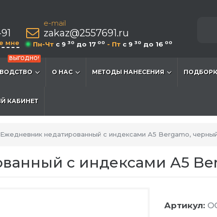
e-mail
-91
zakaz@2557691.ru
е мне
30
00
30
00
Пн-Чт
c 9
до 17
- Пт
c 9
до 16
ВЫГОДНО!
ВОДСТВО
О НАС
МЕТОДЫ НАНЕСЕНИЯ
ПОДБОРК
Й КАБИНЕТ
Ежедневник недатированный с индексами А5 Bergamo, черны
ванный с индексами А5 Be
Артикул:
OG