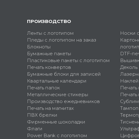
ПРОИЗВОДСТВО
Ленты с логотипом
Носки 
Пледы с логотипом на заказ
Картон
Блокноты
логоти
Бумажные пакеты
DTF-пе
Пластиковые пакеты с логотипом
Вышив
Печать конвертов
Деколь
Бумажные блоки для записей
Лазерн
Квартальные календари
Наклей
Печать папок
Печать
Металлические стикеры
Печать 
Производство ежедневников
Сублим
Печать на магнитах
Тампоп
ПВХ брелки
Термот
Фирменные шоколадки
Тиснен
Флаги
Ультра
Power Bank с логотипом
Цифров