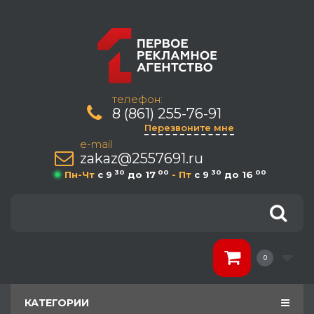
телефон:
8 (861) 255-76-91
Перезвоните мне
e-mail
zakaz@2557691.ru
30
00
30
00
Пн-Чт
c 9
до 17
- Пт
c 9
до 16
0
КАТЕГОРИИ