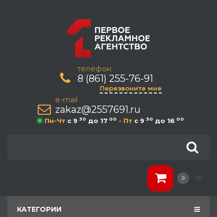
телефон:
8 (861) 255-76-91
Перезвоните мне
e-mail
zakaz@2557691.ru
30
00
30
00
Пн-Чт
c 9
до 17
- Пт
c 9
до 16
0
КАТЕГОРИИ