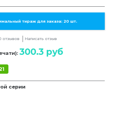
мальный тираж для заказа: 20 шт.
0 отзывов
Написать отзыв
300.3
руб
ечати):
21
той серии