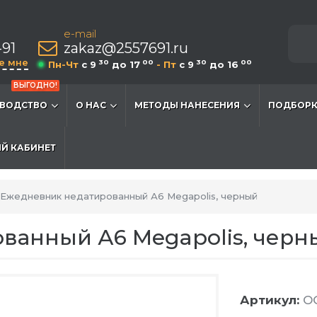
e-mail
-91
zakaz@2557691.ru
е мне
30
00
30
00
Пн-Чт
c 9
до 17
- Пт
c 9
до 16
ВЫГОДНО!
ВОДСТВО
О НАС
МЕТОДЫ НАНЕСЕНИЯ
ПОДБОРК
Й КАБИНЕТ
Ежедневник недатированный А6 Megapolis, черный
ванный А6 Megapolis, черн
Артикул:
OG