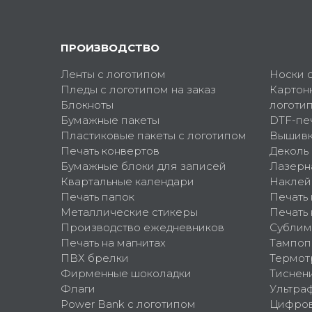
ПРОИЗВОДСТВО
Ленты с логотипом
Носки 
Пледы с логотипом на заказ
Картон
Блокноты
логоти
Бумажные пакеты
DTF-пе
Пластиковые пакеты с логотипом
Вышив
Печать конвертов
Деколь
Бумажные блоки для записей
Лазерн
Квартальные календари
Наклей
Печать папок
Печать
Металлические стикеры
Печать 
Производство ежедневников
Сублим
Печать на магнитах
Тампоп
ПВХ брелки
Термот
Фирменные шоколадки
Тиснен
Флаги
Ультра
Power Bank с логотипом
Цифров