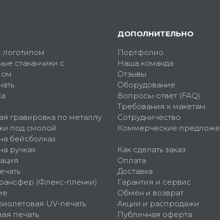
ДОПОЛНИТЕЛЬНО
с логотипом
Портфолио
ные стаканчики с
Наша команда
пом
Отзывы
чать
Оборудование
ка
Вопросы-ответ (FAQ)
Требования к макетам
ая гравировка по металлу
Сотрудничество
ки под смолой
Коммерческие предложе
 на бейсболках
на ручках
Как сделать заказ
ация
Оплата
ечать
Доставка
рансфер (Флекс-пленки)
Гарантия и сервис
ие
Обмен и возврат
фиолетовая UV-печать
Акции и распродажи
ая печать
Публичная оферта