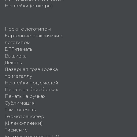
Наклейки (стикеры)
Носки с логотипом
Картонные стаканчики с
логотипом
DTF-печать
Вышивка
Деколь
Лазерная гравировка
по металлу
Наклейки под смолой
Печать на бейсболках
Печать на ручках
Сублимация
Тампопечать
Термотрансфер
(Флекс-пленки)
Тиснение
Ультрафиолетовая UV-