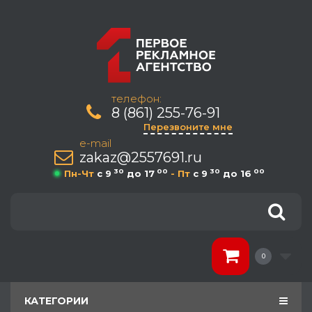
телефон:
8 (861) 255-76-91
Перезвоните мне
e-mail
zakaz@2557691.ru
30
00
30
00
Пн-Чт
c 9
до 17
- Пт
c 9
до 16
0
КАТЕГОРИИ