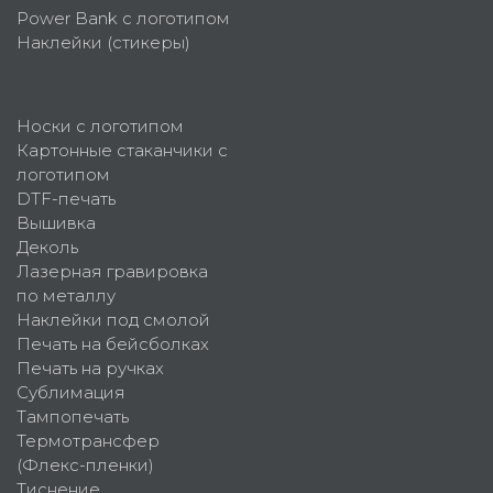
Power Bank с логотипом
Наклейки (стикеры)
Носки с логотипом
Картонные стаканчики с
логотипом
DTF-печать
Вышивка
Деколь
Лазерная гравировка
по металлу
Наклейки под смолой
Печать на бейсболках
Печать на ручках
Сублимация
Тампопечать
Термотрансфер
(Флекс-пленки)
Тиснение