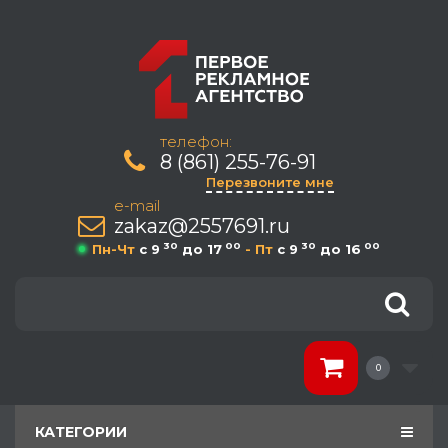
телефон:
8 (861) 255-76-91
Перезвоните мне
e-mail
zakaz@2557691.ru
30
00
30
00
Пн-Чт
c 9
до 17
- Пт
c 9
до 16
0
КАТЕГОРИИ