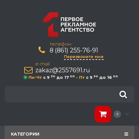
телефон:
8 (861) 255-76-91
Перезвоните мне
e-mail
zakaz@2557691.ru
30
00
30
00
Пн-Чт
c 9
до 17
- Пт
c 9
до 16
0
КАТЕГОРИИ