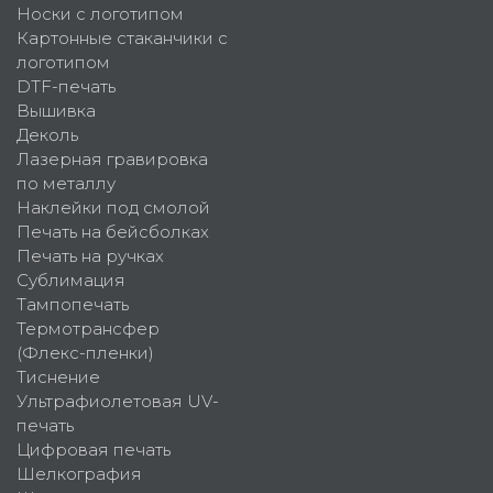
Носки с логотипом
Картонные стаканчики с
логотипом
DTF-печать
Вышивка
Деколь
Лазерная гравировка
по металлу
Наклейки под смолой
Печать на бейсболках
Печать на ручках
Сублимация
Тампопечать
Термотрансфер
(Флекс-пленки)
Тиснение
Ультрафиолетовая UV-
печать
Цифровая печать
Шелкография