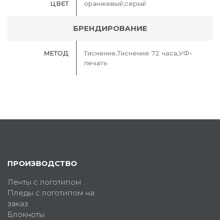
ЦВЕТ
оранжевый;серый
БРЕНДИРОВАНИЕ
МЕТОД
Тиснение,Тиснение 72 часа,УФ-
печать
ПРОИЗВОДСТВО
Ленты с логотипом
Пледы с логотипом на
заказ
Блокноты