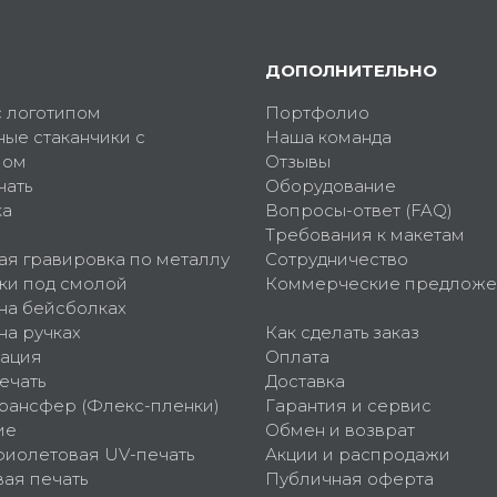
ДОПОЛНИТЕЛЬНО
с логотипом
Портфолио
ные стаканчики с
Наша команда
пом
Отзывы
чать
Оборудование
ка
Вопросы-ответ (FAQ)
Требования к макетам
ая гравировка по металлу
Сотрудничество
ки под смолой
Коммерческие предложе
 на бейсболках
на ручках
Как сделать заказ
ация
Оплата
ечать
Доставка
рансфер (Флекс-пленки)
Гарантия и сервис
ие
Обмен и возврат
фиолетовая UV-печать
Акции и распродажи
ая печать
Публичная оферта