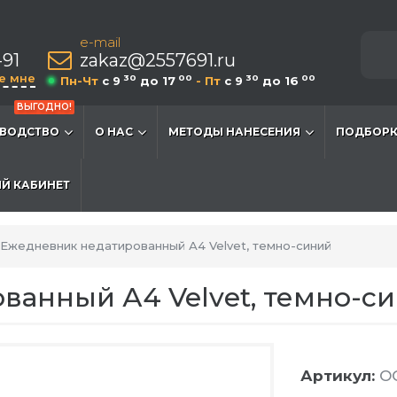
e-mail
-91
zakaz@2557691.ru
е мне
30
00
30
00
Пн-Чт
c 9
до 17
- Пт
c 9
до 16
ВЫГОДНО!
ВОДСТВО
О НАС
МЕТОДЫ НАНЕСЕНИЯ
ПОДБОРК
Й КАБИНЕТ
Ежедневник недатированный А4 Velvet, темно-синий
ванный А4 Velvet, темно-с
Артикул:
OG