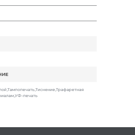
НИЕ
лой,Тампопечать,Тиснение,Трафаретная
риалам,УФ-печать