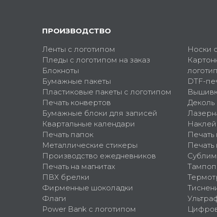
ПРОИЗВОДСТВО
Ленты с логотипом
Носки 
Пледы с логотипом на заказ
Картон
Блокноты
логоти
Бумажные пакеты
DTF-пе
Пластиковые пакеты с логотипом
Вышив
Печать конвертов
Деколь
Бумажные блоки для записей
Лазерн
Квартальные календари
Наклей
Печать папок
Печать
Металлические стикеры
Печать 
Производство ежедневников
Сублим
Печать на магнитах
Тампоп
ПВХ брелки
Термот
Фирменные шоколадки
Тиснен
Флаги
Ультра
Power Bank с логотипом
Цифров