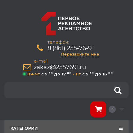
телефон:
8 (861) 255-76-91
Перезвоните мне
e-mail
zakaz@2557691.ru
30
00
30
00
Пн-Чт
c 9
до 17
- Пт
c 9
до 16
0
КАТЕГОРИИ