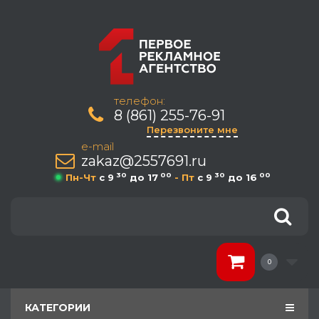
телефон:
8 (861) 255-76-91
Перезвоните мне
e-mail
zakaz@2557691.ru
30
00
30
00
Пн-Чт
c 9
до 17
- Пт
c 9
до 16
0
КАТЕГОРИИ