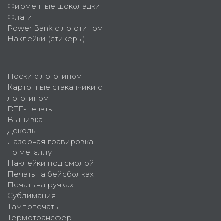
Фирменные шоколадки
Флаги
Power Bank с логотипом
Наклейки (стикеры)
Носки с логотипом
Картонные стаканчики с
логотипом
DTF-печать
Вышивка
Деколь
Лазерная гравировка
по металлу
Наклейки под смолой
Печать на бейсболках
Печать на ручках
Сублимация
Тампопечать
Термотрансфер