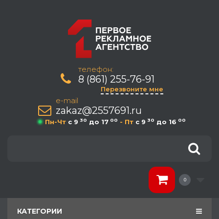
телефон:
8 (861) 255-76-91
Перезвоните мне
e-mail
zakaz@2557691.ru
30
00
30
00
Пн-Чт
c 9
до 17
- Пт
c 9
до 16
0
КАТЕГОРИИ