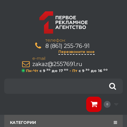
телефон:
8 (861) 255-76-91
Перезвоните мне
e-mail
zakaz@2557691.ru
30
00
30
00
Пн-Чт
c 9
до 17
- Пт
c 9
до 16
0
КАТЕГОРИИ