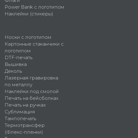
Флаги
Power Bank с логотипом
Наклейки (стикеры)
Носки с логотипом
Картонные стаканчики с
логотипом
DTF-печать
Вышивка
Деколь
Лазерная гравировка
по металлу
Наклейки под смолой
Печать на бейсболках
Печать на ручках
Сублимация
Тампопечать
Термотрансфер
(Флекс-пленки)