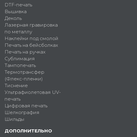
DTF-печать
Вышивка
Деколь
Лазерная гравировка
по металлу
Наклейки под смолой
Печать на бейсболках
Печать на ручках
Сублимация
Тампопечать
Термотрансфер
(Флекс-пленки)
Тиснение
Ультрафиолетовая UV-
печать
Цифровая печать
Шелкография
Шильды
ДОПОЛНИТЕЛЬНО