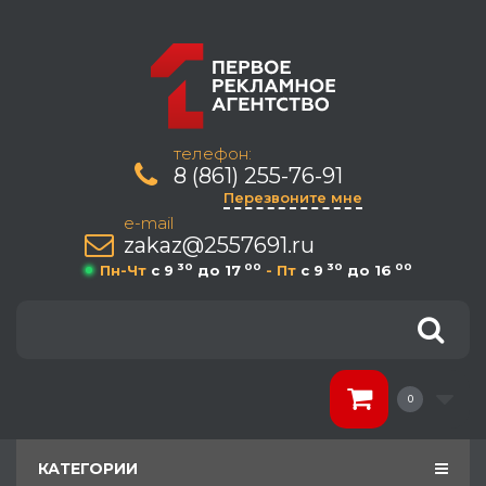
телефон:
8 (861) 255-76-91
Перезвоните мне
e-mail
zakaz@2557691.ru
30
00
30
00
Пн-Чт
c 9
до 17
- Пт
c 9
до 16
0
КАТЕГОРИИ