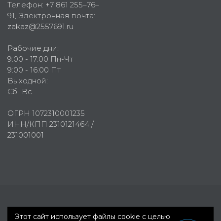
Телефон:
+7 861 255–76–
91
, Электронная почта:
zakaz@2557691.ru
Рабочие дни:
9:00 - 17:00 Пн-Чт
9:00 - 16:00 Пт
Выходной:
Сб.-Вс.
ОГРН 1072310001235
ИНН/КПП 2310121464 /
231001001
Первое рекламное агентство © 2007-2026
Этот сайт использует файлы cookie с целью