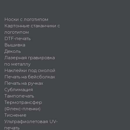
Носки с логотипом
Картонные стаканчики с
логотипом
DTF-печать
Вышивка
Деколь
Лазерная гравировка
по металлу
Наклейки под смолой
Печать на бейсболках
Печать на ручках
Сублимация
Тампопечать
Термотрансфер
(Флекс-пленки)
Тиснение
Ультрафиолетовая UV-
печать