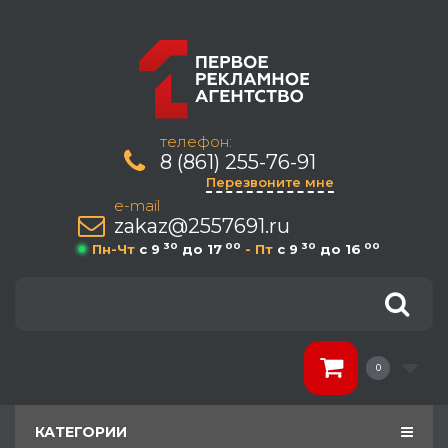
телефон:
8 (861) 255-76-91
Перезвоните мне
e-mail
zakaz@2557691.ru
30
00
30
00
Пн-Чт
c 9
до 17
- Пт
c 9
до 16
0
КАТЕГОРИИ