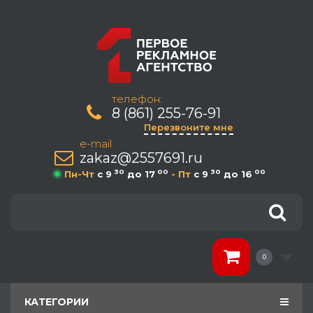
телефон:
8 (861) 255-76-91
Перезвоните мне
e-mail
zakaz@2557691.ru
30
00
30
00
Пн-Чт
c 9
до 17
- Пт
c 9
до 16
0
КАТЕГОРИИ