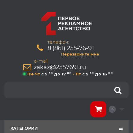
телефон:
8 (861) 255-76-91
Перезвоните мне
e-mail
zakaz@2557691.ru
30
00
30
00
Пн-Чт
c 9
до 17
- Пт
c 9
до 16
0
КАТЕГОРИИ