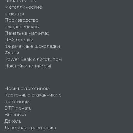
Печать папок
Металлические
стикеры
Производство
ежедневников
Печать на магнитах
ПВХ брелки
Фирменные шоколадки
Флаги
Power Bank с логотипом
Наклейки (стикеры)
Носки с логотипом
Картонные стаканчики с
логотипом
DTF-печать
Вышивка
Деколь
Лазерная гравировка