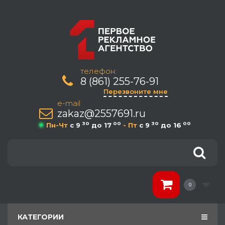
телефон:
8 (861) 255-76-91
Перезвоните мне
e-mail
zakaz@2557691.ru
30
00
30
00
Пн-Чт
c 9
до 17
- Пт
c 9
до 16
0
КАТЕГОРИИ