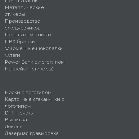
Печать папок
Металлические
стикеры
Производство
ежедневников
Печать на магнитах
ПВХ брелки
Фирменные шоколадки
Флаги
Power Bank с логотипом
Наклейки (стикеры)
Носки с логотипом
Картонные стаканчики с
логотипом
DTF-печать
Вышивка
Деколь
Лазерная гравировка