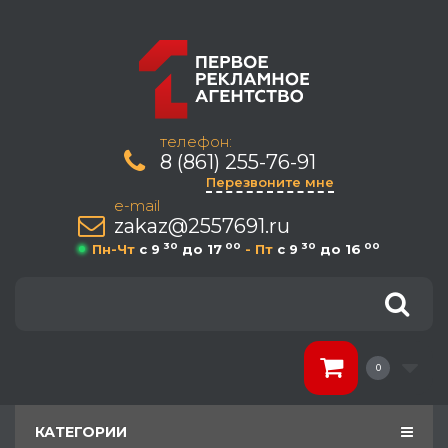
телефон:
8 (861) 255-76-91
Перезвоните мне
e-mail
zakaz@2557691.ru
30
00
30
00
Пн-Чт
c 9
до 17
- Пт
c 9
до 16
0
КАТЕГОРИИ