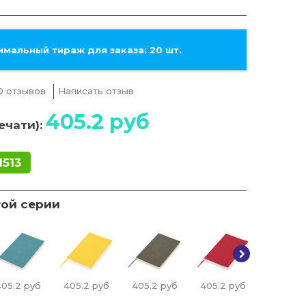
мальный тираж для заказа: 20 шт.
0 отзывов
Написать отзыв
405.2
руб
ечати):
1513
той серии
405.2
руб
405.2
руб
405.2
руб
405.2
руб
405.2
р