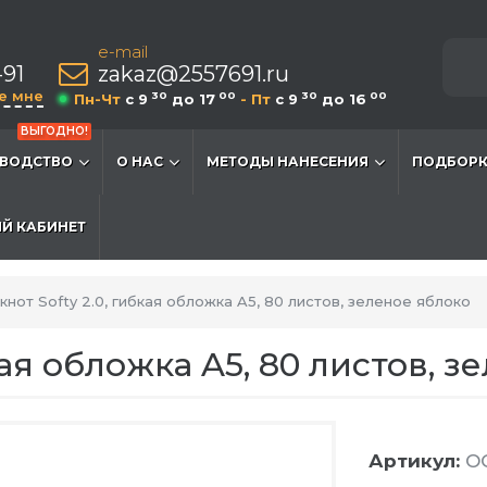
e-mail
-91
zakaz@2557691.ru
е мне
30
00
30
00
Пн-Чт
c 9
до 17
- Пт
c 9
до 16
ВЫГОДНО!
ВОДСТВО
О НАС
МЕТОДЫ НАНЕСЕНИЯ
ПОДБОРК
Й КАБИНЕТ
кнот Softy 2.0, гибкая обложка A5, 80 листов, зеленое яблоко
кая обложка A5, 80 листов, 
Артикул:
O