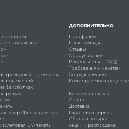
ДОПОЛНИТЕЛЬНО
с логотипом
Портфолио
ные стаканчики с
Наша команда
пом
Отзывы
чать
Оборудование
ка
Вопросы-ответ (FAQ)
Требования к макетам
ая гравировка по металлу
Сотрудничество
ки под смолой
Коммерческие предложе
 на бейсболках
на ручках
Как сделать заказ
ация
Оплата
ечать
Доставка
рансфер (Флекс-пленки)
Гарантия и сервис
ие
Обмен и возврат
фиолетовая UV-печать
Акции и распродажи