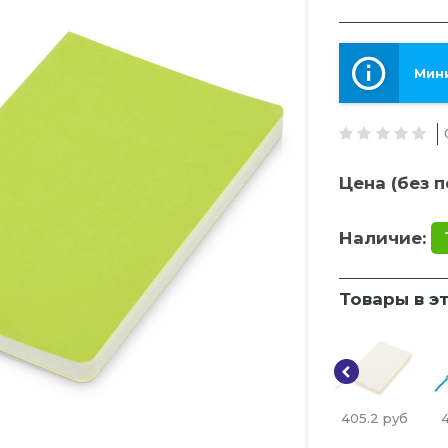
Мини
Цена (без п
Наличие:
Товары в э
405.2
руб