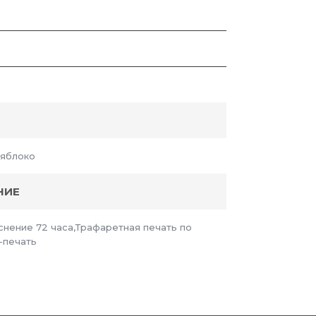
 яблоко
НИЕ
снение 72 часа,Трафаретная печать по
-печать