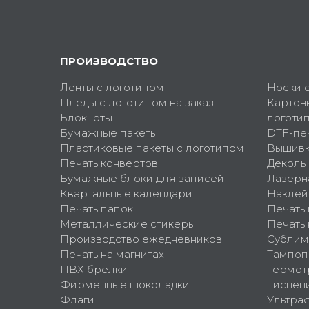
ПРОИЗВОДСТВО
Ленты с логотипом
Носки 
Пледы с логотипом на заказ
Картон
Блокноты
логоти
Бумажные пакеты
DTF-пе
Пластиковые пакеты с логотипом
Вышив
Печать конвертов
Деколь
Бумажные блоки для записей
Лазерн
Квартальные календари
Наклей
Печать папок
Печать
Металлические стикеры
Печать 
Производство ежедневников
Сублим
Печать на магнитах
Тампоп
ПВХ брелки
Термот
Фирменные шоколадки
Тиснен
Флаги
Ультра