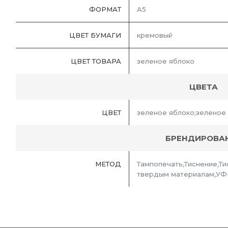
ФОРМАТ
A5
ЦВЕТ БУМАГИ
кремовый
ЦВЕТ ТОВАРА
зеленое яблоко
ЦВЕТА
ЦВЕТ
зеленое яблоко;зеленое
БРЕНДИРОВА
МЕТОД
Тампопечать,Тиснение,Ти
твердым материалам,УФ