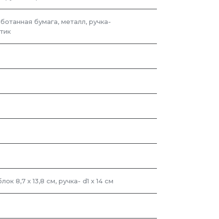
ботанная бумага, металл, ручка-
тик
блок 8,7 х 13,8 см, ручка- d1 х 14 см