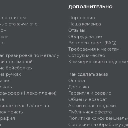
ДОПОЛНИТЕЛЬНО
с логотипом
Портфолио
ные стаканчики с
Наша команда
пом
Отзывы
чать
Оборудование
ка
Вопросы-ответ (FAQ)
Требования к макетам
ая гравировка по металлу
Сотрудничество
ки под смолой
Коммерческие предложе
 на бейсболках
на ручках
Как сделать заказ
ация
Оплата
ечать
Доставка
рансфер (Флекс-пленки)
Гарантия и сервис
ие
Обмен и возврат
фиолетовая UV-печать
Акции и распродажи
ая печать
Публичная оферта
графия
Политика конфиденциаль
ы
Согласие на обработку да