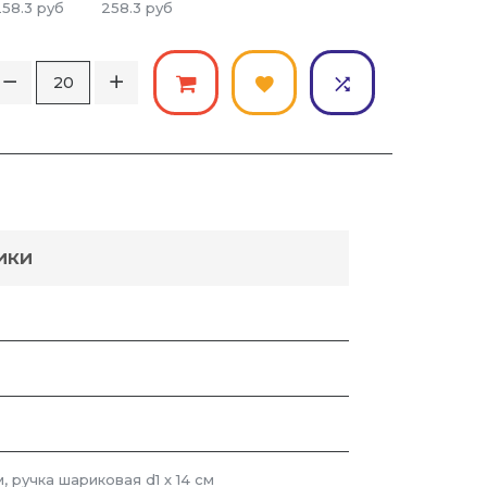
258.3
руб
258.3
руб
ИКИ
см, ручка шариковая d1 х 14 см