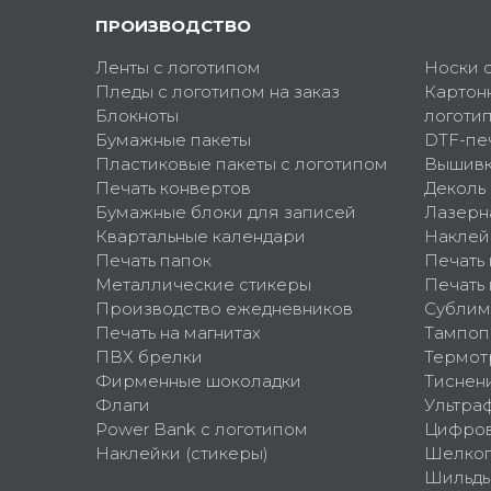
ПРОИЗВОДСТВО
Ленты с логотипом
Носки 
Пледы с логотипом на заказ
Картон
Блокноты
логоти
Бумажные пакеты
DTF-пе
Пластиковые пакеты с логотипом
Вышив
Печать конвертов
Деколь
Бумажные блоки для записей
Лазерн
Квартальные календари
Наклей
Печать папок
Печать
Металлические стикеры
Печать 
Производство ежедневников
Сублим
Печать на магнитах
Тампоп
ПВХ брелки
Термот
Фирменные шоколадки
Тиснен
Флаги
Ультра
Power Bank с логотипом
Цифров
Наклейки (стикеры)
Шелко
Шильд