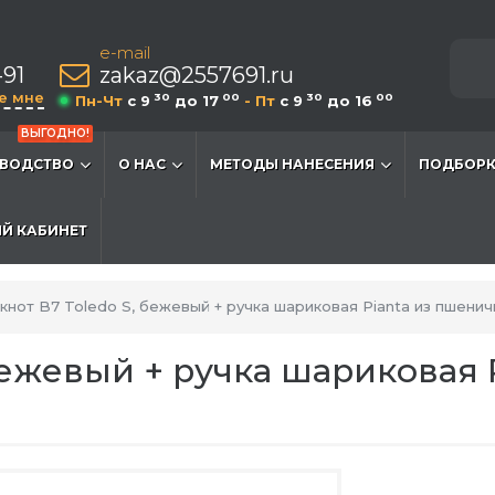
e-mail
-91
zakaz@2557691.ru
е мне
30
00
30
00
Пн-Чт
c 9
до 17
- Пт
c 9
до 16
ВЫГОДНО!
ВОДСТВО
О НАС
МЕТОДЫ НАНЕСЕНИЯ
ПОДБОРК
Й КАБИНЕТ
кнот B7 Toledo S, бежевый + ручка шариковая Pianta из пшени
 бежевый + ручка шариковая