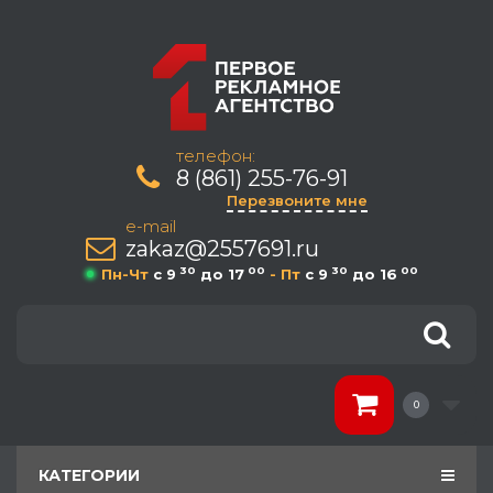
телефон:
8 (861) 255-76-91
Перезвоните мне
e-mail
zakaz@2557691.ru
30
00
30
00
Пн-Чт
c 9
до 17
- Пт
c 9
до 16
0
КАТЕГОРИИ