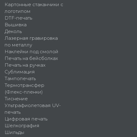
Картонные стаканчики с
логотипом
DTF-печать
Вышивка
Деколь
Лазерная гравировка
по металлу
Наклейки под смолой
Печать на бейсболках
Печать на ручках
Сублимация
Тампопечать
Термотрансфер
(Флекс-пленки)
Тиснение
Ультрафиолетовая UV-
печать
Цифровая печать
Шелкография
Шильды